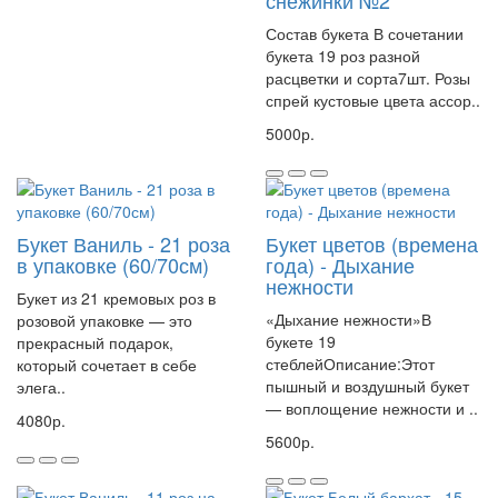
снежинки №2
Состав букета В сочетании
букета 19 роз разной
расцветки и сорта7шт. Розы
спрей кустовые цвета ассор..
5000р.
Букет Ваниль - 21 роза
Букет цветов (времена
в упаковке (60/70см)
года) - Дыхание
нежности
Букет из 21 кремовых роз в
«Дыхание нежности»В
розовой упаковке — это
букете 19
прекрасный подарок,
стеблейОписание:Этот
который сочетает в себе
пышный и воздушный букет
элега..
— воплощение нежности и ..
4080р.
5600р.