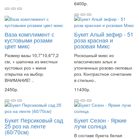
6400р.
Ваза комплимент с
Букет Алый зефир - 51
кустовыми розами
роза красная и
цвет микс
розовая Микс
Размер вазы 10,7*10,6*7,2
Роскошный микс из
см, + шапочка из местных
классических алых и
кустовых роз + мини
утонченных розово-лиловых
открытка на выбор.
роз. Контрастное сочетание
ВНИМАНИЕ! ..
в стильно..
2450р.
11430р.
Букет Персиковый сад
Букет Сезон - Яркие
25 роз на ленте
лучи солнца
(60/70см)
В составе букета белая