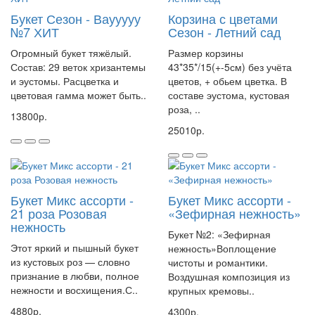
Букет Сезон - Ваууууу
Корзина с цветами
№7 ХИТ
Сезон - Летний сад
Огромный букет тяжёлый.
Размер корзины
Состав: 29 веток хризантемы
43*35*/15(+-5см) без учёта
и эустомы. Расцветка и
цветов, + обьем цветка. В
цветовая гамма может быть..
составе эустома, кустовая
роза, ..
13800р.
25010р.
Букет Микс ассорти -
Букет Микс ассорти -
21 роза Розовая
«Зефирная нежность»
нежность
Букет №2: «Зефирная
Этот яркий и пышный букет
нежность»Воплощение
из кустовых роз — словно
чистоты и романтики.
признание в любви, полное
Воздушная композиция из
нежности и восхищения.С..
крупных кремовы..
4880р.
4300р.