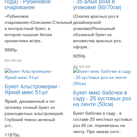
года) - Рубиновое
- 35 алых роза в
очарование
упаковке (60/70см)
«Рубиновое
(Охапка красных роз в
очарование»Описание:Стильный
дизайнерской
и контрастный букет, в
упаковке)Роскошный
котором пышная белая
объемный букет из
хризантема встре..
множества красных роз,
оформ..
5890р.
9250р.
Букет Альстромерии -
Яркий микс 51шт
Букет микс бабочки в
саду - 25 кустовых роз
Яркий, динамичный и по-
на ленте (50см)
летнему сочный букет из
Букет бабочки в саду - в
разноцветных альстромерий.
составе 25 местных кустовых
Глубокий темно-зеленый
роз 40 см. перевязаны на
отт..
ленту. При заказе согл..
11970р.