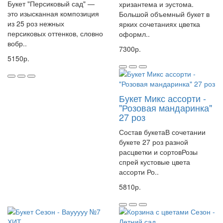
Букет "Персиковый сад" —
хризантема и эустома.
это изысканная композиция
Большой объемный букет в
из 25 роз нежных
ярких сочетаниях цветка
персиковых оттенков, словно
оформл..
вобр..
7300р.
5150р.
Букет Микс ассорти -
"Розовая мандаринка"
27 роз
Состав букетаВ сочетании
букете 27 роз разной
расцветки и сортовРозы
спрей кустовые цвета
ассорти Ро..
5810р.