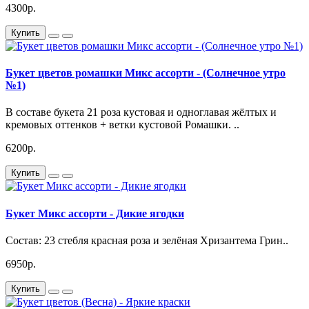
4300р.
Купить
Букет цветов ромашки Микс ассорти - (Солнечное утро
№1)
В составе букета 21 роза кустовая и одноглавая жёлтых и
кремовых оттенков + ветки кустовой Ромашки. ..
6200р.
Купить
Букет Микс ассорти - Дикие ягодки
Состав: 23 стебля красная роза и зелёная Хризантема Грин..
6950р.
Купить