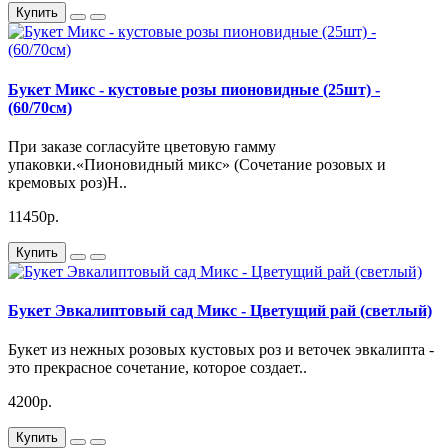
Купить
Букет Микс - кустовые розы пионовидные (25шт) -
(60/70см)
При заказе согласуйте цветовую гамму
упаковки.«Пионовидный микс» (Сочетание розовых и
кремовых роз)Н..
11450р.
Купить
Букет Эвкалиптовый сад Микс - Цветущий рай (светлый)
Букет из нежных розовых кустовых роз и веточек эвкалипта -
это прекрасное сочетание, которое создает..
4200р.
Купить