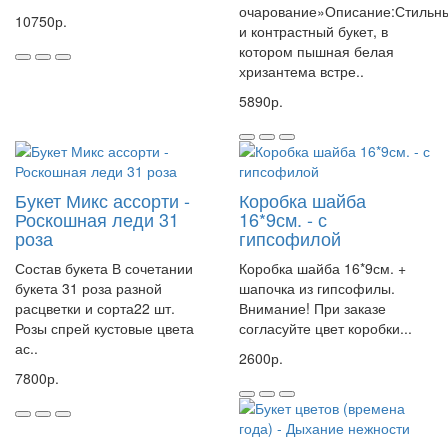
очарование»Описание:Стильн
10750р.
и контрастный букет, в
котором пышная белая
хризантема встре..
5890р.
Букет Микс ассорти -
Коробка шайба
Роскошная леди 31
16*9см. - с
роза
гипсофилой
Состав букета В сочетании
Коробка шайба 16*9см. +
букета 31 роза разной
шапочка из гипсофилы.
расцветки и сорта22 шт.
Внимание! При заказе
Розы спрей кустовые цвета
согласуйте цвет коробки...
ас..
2600р.
7800р.