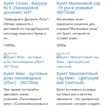
Букет Сезон - Ваууууу
Букет Малиновый сад
№ 5 (Лавандовое
-15 роз в упаковке
дыхание) ХИТ
(60/70см)
"Лавандовое Дыхание Ялты":
Малиновые розы -
Облако нежности с
идеальное решение для
доставкой по городуОщутите
подарка"Малиновые розы" -
прохладу морского бриза и
это букет, который не
не..
оставит равн..
13800р.
3250р.
Букет Микс - кустовые
Букет Эвкалиптовый
розы пионовидные
сад Микс - Цветущий
(25шт) - (60/70см)
рай (светлый)
При заказе согласуйте
Букет из нежных розовых
цветовую гамму
кустовых роз и веточек
упаковки.«Пионовидный
эвкалипта - это прекрасное
микс» (Сочетание розовых и
сочетание, которое создает..