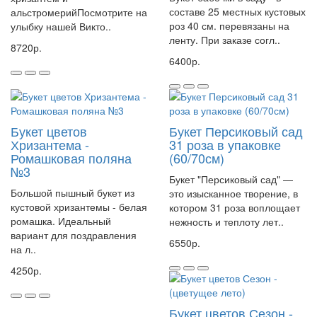
составе 25 местных кустовых
альстромерийПосмотрите на
роз 40 см. перевязаны на
улыбку нашей Викто..
ленту. При заказе согл..
8720р.
6400р.
Букет цветов
Букет Персиковый сад
Хризантема -
31 роза в упаковке
Ромашковая поляна
(60/70см)
№3
Букет "Персиковый сад" —
Большой пышный букет из
это изысканное творение, в
кустовой хризантемы - белая
котором 31 роза воплощает
ромашка. Идеальный
нежность и теплоту лет..
вариант для поздравления
6550р.
на л..
4250р.
Букет цветов Сезон -