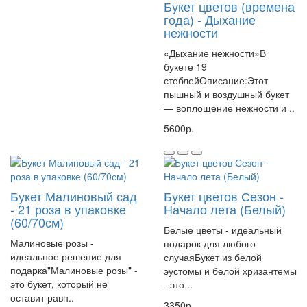
Букет цветов (времена
года) - Дыхание
нежности
«Дыхание нежности»В
букете 19
стеблейОписание:Этот
пышный и воздушный букет
— воплощение нежности и ..
5600р.
Букет Малиновый сад
Букет цветов Сезон -
- 21 роза в упаковке
Начало лета (Белый)
(60/70см)
Белые цветы - идеальный
Малиновые розы -
подарок для любого
идеальное решение для
случаяБукет из белой
подарка"Малиновые розы" -
эустомы и белой хризантемы
это букет, который не
- это ..
оставит равн..
3350р.